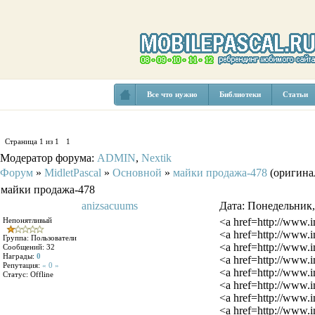
Все что нужно
Библиотеки
Статьи
Страница
1
из
1
1
Модератор форума:
ADMIN
,
Nextik
Форум
»
MidletPascal
»
Основной
»
майки продажа-478
(оригина
майки продажа-478
anizsacuums
Дата: Понедельник,
Непонятливый
<a href=http://www
<a href=http://www.
Группа: Пользователи
<a href=http://www.
Сообщений:
32
Награды:
0
<a href=http://www
Репутация:
« 0 »
<a href=http://www.
Статус:
Offline
<a href=http://www.
<a href=http://www
<a href=http://www