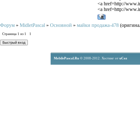
<a href=http://www.
<a href=http://www.
Форум
»
MidletPascal
»
Основной
»
майки продажа-478
(оригина
Страница
1
из
1
1
MobilePascal.Ru ©
2008-2012.
Хостинг от
uCoz