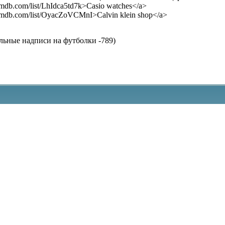
imdb.com/list/LhIdca5td7k>Casio watches</a>
imdb.com/list/OyacZoVCMnI>Calvin klein shop</a>
льные надписи на футболки -789)