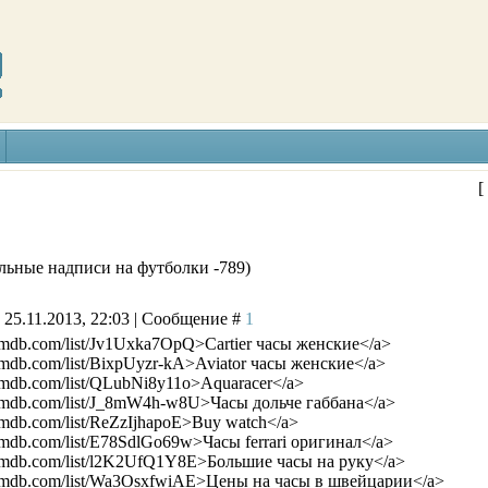
[
льные надписи на футболки -789)
 25.11.2013, 22:03 | Сообщение #
1
.imdb.com/list/Jv1Uxka7OpQ>Cartier часы женские</a>
imdb.com/list/BixpUyzr-kA>Aviator часы женские</a>
imdb.com/list/QLubNi8y11o>Aquaracer</a>
.imdb.com/list/J_8mW4h-w8U>Часы дольче габбана</a>
imdb.com/list/ReZzIjhapoE>Buy watch</a>
imdb.com/list/E78SdlGo69w>Часы ferrari оригинал</a>
.imdb.com/list/l2K2UfQ1Y8E>Большие часы на руку</a>
.imdb.com/list/Wa3OsxfwiAE>Цены на часы в швейцарии</a>