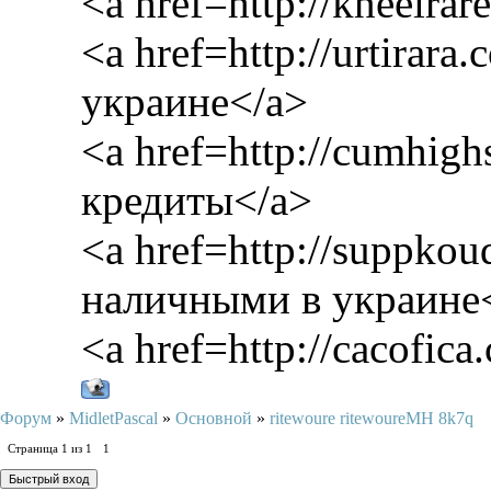
<a href=http://kneelrar
<a href=http://urtirar
украине</a>
<a href=http://cumhigh
кредиты</a>
<a href=http://suppkoud
наличными в украине
<a href=http://cacofica
Форум
»
MidletPascal
»
Основной
»
ritewoure ritewoureMH 8k7q
Страница
1
из
1
1