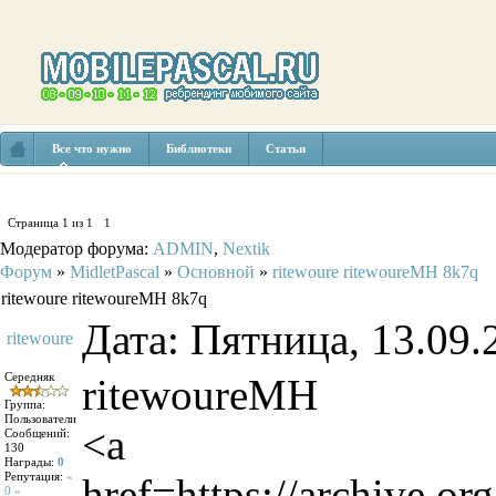
Все что нужно
Библиотеки
Статьи
Страница
1
из
1
1
Модератор форума:
ADMIN
,
Nextik
Форум
»
MidletPascal
»
Основной
»
ritewoure ritewoureMH 8k7q
ritewoure ritewoureMH 8k7q
Дата: Пятница, 13.09.
ritewoure
Середняк
ritewoureMH
Группа:
Пользователи
<a
Сообщений:
130
Награды:
0
Репутация:
«
href=https://archive.or
0 »