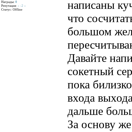
написаны куч
Награды:
0
Репутация:
« -2 »
Статус:
Offline
что сосчитат
большом жел
пересчитыва
Давайте напи
сокетный сер
пока билизко
входа выхода
дальше больш
За основу же