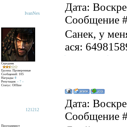
Дата: Воскрес
IvanNes
Сообщение 
Санек, у мен
ася: 6498158
Середняк
Группа: Проверенные
Сообщений:
105
Награды:
0
Репутация:
« 7 »
Статус:
Offline
Дата: Воскрес
121212
Сообщение 
Программист