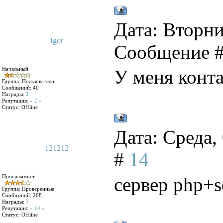
Дата: Вторник
Igor
Сообщение 
Начальный
У меня конта
Группа: Пользователи
Сообщений:
40
Награды:
2
Репутация:
« 2 »
Статус:
Offline
Дата: Среда,
121212
#
14
Программист
сервер php+s
Группа: Проверенные
Сообщений:
268
Награды:
7
Репутация:
« 14 »
Статус:
Offline