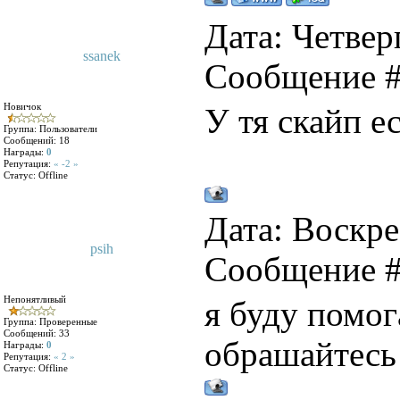
Дата: Четверг
ssanek
Сообщение 
Новичок
У тя скайп е
Группа: Пользователи
Сообщений:
18
Награды:
0
Репутация:
« -2 »
Статус:
Offline
Дата: Воскрес
psih
Сообщение 
Непонятливый
я буду помо
Группа: Проверенные
Сообщений:
33
обрашайтесь
Награды:
0
Репутация:
« 2 »
Статус:
Offline