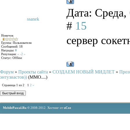
Дата: Среда,
ssanek
#
15
Новичок
сервер сокет
Группа: Пользователи
Сообщений:
18
Награды:
0
Репутация:
« -2 »
Статус:
Offline
Форум
»
Проекты сайта
»
СОЗДАЕМ НОВЫЙ МИДЛЕТ
»
Проэк
энтузиастов))
(MMO....)
Страница
1
из
2
1
2
»
MobilePascal.Ru ©
2008-2012.
Хостинг от
uCoz