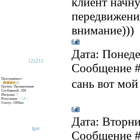
клиент начну
передвижения
внимание)))
Дата: Понеде
121212
Сообщение 
Программист
сань вот мой
Группа: Проверенные
Сообщений:
268
Награды:
7
Репутация:
« 14 »
Статус:
Offline
Дата: Вторник
Igor
Сообщение 