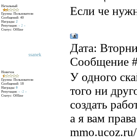
Начальный
Если че нуж
Группа: Пользователи
Сообщений:
40
Награды:
2
Репутация:
« 2 »
Статус:
Offline
Дата: Вторник
ssanek
Сообщение 
Новичок
У одного ска
Группа: Пользователи
Сообщений:
18
того ни друг
Награды:
0
Репутация:
« -2 »
Статус:
Offline
создать рабо
а я вам права
mmo.ucoz.ru/