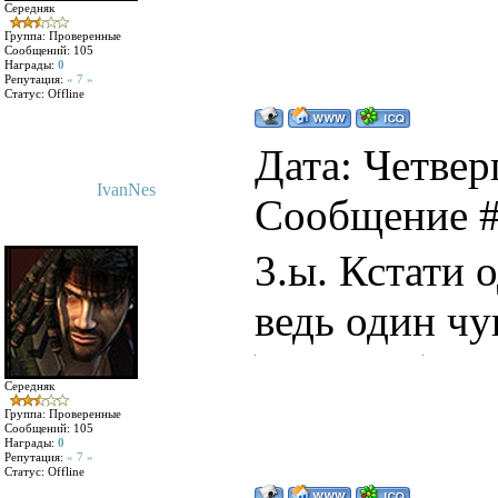
Середняк
Группа: Проверенные
Сообщений:
105
Награды:
0
Репутация:
« 7 »
Статус:
Offline
Дата: Четверг
IvanNes
Сообщение 
3.ы. Кстати 
ведь один чув
Середняк
Группа: Проверенные
Сообщений:
105
Награды:
0
Репутация:
« 7 »
Статус:
Offline