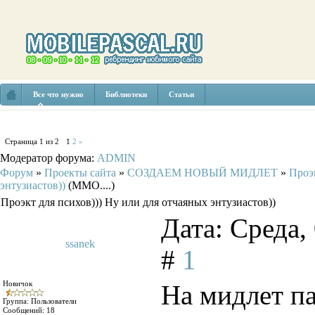
Все что нужно
Библиотеки
Статьи
Страница
1
из
2
1
2
»
Модератор форума:
ADMIN
Форум
»
Проекты сайта
»
СОЗДАЕМ НОВЫЙ МИДЛЕТ
»
Проэк
энтузиастов))
(MMO....)
Проэкт для психов))) Ну или для отчаяных энтузиастов))
Дата: Среда,
ssanek
#
1
Новичок
На мидлет па
Группа: Пользователи
Сообщений:
18