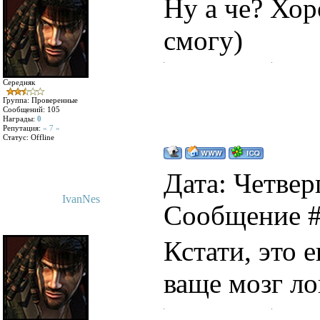
Ну а че? Хор
смогу)
Середняк
Группа: Проверенные
Сообщений:
105
Награды:
0
Репутация:
« 7 »
Статус:
Offline
Дата: Четверг
IvanNes
Сообщение 
Кстати, это е
ваще мозг л