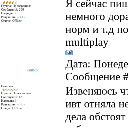
Я сейчас пиш
Группа: Проверенные
Сообщений:
268
немного дор
Награды:
7
Репутация:
« 14 »
Статус:
Offline
норм и т.д п
multiplay
Дата: Понеде
ssanek
Сообщение 
Новичок
Извеняюсь ч
Группа: Пользователи
Сообщений:
18
ивт отняла н
Награды:
0
Репутация:
« -2 »
Статус:
Offline
дела обстоят