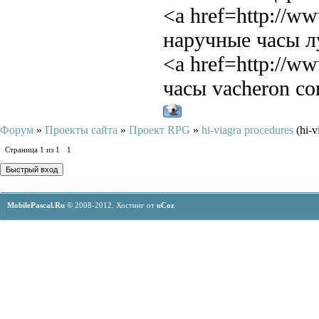
<a href=http://
наручные часы л
<a href=http://
часы vacheron co
Форум
»
Проекты сайта
»
Проект RPG
»
hi-viagra procedures
(hi-v
Страница
1
из
1
1
MobilePascal.Ru ©
2008-2012.
Хостинг от
uCoz