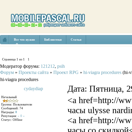
Все что нужно
Библиотеки
Статьи
Страница
1
из
1
1
Модератор форума:
121212
,
psih
Форум
»
Проекты сайта
»
Проект RPG
»
hi-viagra procedures
(hi-v
hi-viagra procedures
Дата: Пятница, 2
cydaydiap
Начальный
<a href=http://w
Группа: Пользователи
часы ulysse nardi
Сообщений:
74
Награды:
0
Репутация:
« 0 »
<a href=http://
Статус:
Offline
часы со скидкой