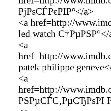
href=http://www.imdb
РјРѕСЃРєРІР°</a>
<a href=http://www.i
led watch С†РµРЅР°</
<a
href=http://www.imd
patek philippe geneve<
<a
href=http://www.imdb
РЅРµСЃС‚РµСЂРѕРІ Р