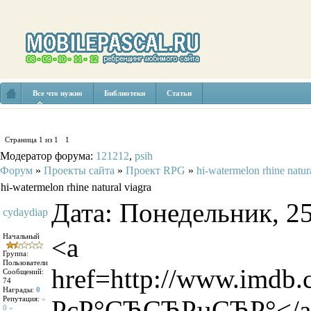
Все что нужно
Библиотеки
Статьи
Страница
1
из
1
1
Модератор форума:
121212
,
psih
Форум
»
Проекты сайта
»
Проект RPG
»
hi-watermelon rhine natur
hi-watermelon rhine natural viagra
Дата: Понедельник, 25
cydaydiap
Начальный
<a
Группа:
Пользователи
href=http://www.imdb
Сообщений:
74
Награды:
0
Репутация:
«
РєР°СЂСЂРµСЂР°</a
0 »