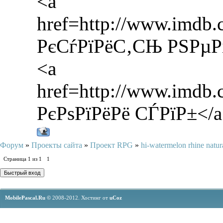
<a
href=http://www.imd
РєСѓРїРёС‚СЊ РЅРµР
<a
href=http://www.imdb
РєРѕРїРёРё СЃРїР±</
Форум
»
Проекты сайта
»
Проект RPG
»
hi-watermelon rhine natur
Страница
1
из
1
1
MobilePascal.Ru ©
2008-2012.
Хостинг от
uCoz