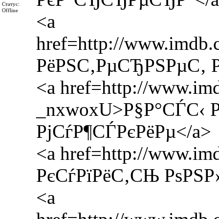
Статус:
Offline
<a
href=http://www.imdb
РёРЅС‚РµСЂРЅРµС‚ Р
<a href=http://www.imd
_nxwoxU>Р§Р°СЃС‹ 
РјСѓР¶СЃРєРёРµ</a>
<a href=http://www.i
РєСѓРїРёС‚СЊ РѕРЅР
<a