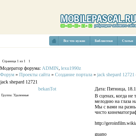
Все что нужно
Библиотеки
Статьи
Страница
1
из
1
1
Модератор форума:
ADMIN
,
lexu1990z
Форум
»
Проекты сайта
»
Создание портала
»
jack shepard 12721
jack shepard 12721
bekanTot
Дата: Пятница, 18.
Группа: Удаленные
В сценах, когда не
мелодию на глаза н
Мы с вами на разны
чисто кинематограф
http://geroinfilm.wik
guano