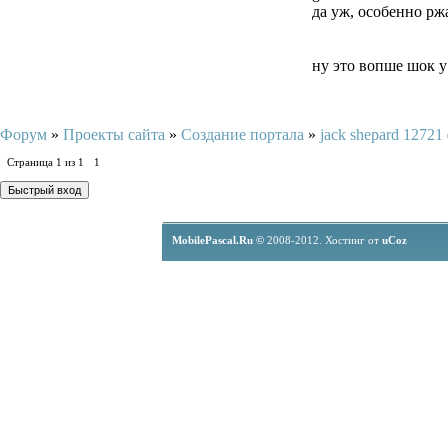
да уж, особенно рж
ну это вопше шок у
Форум
»
Проекты сайта
»
Создание портала
»
jack shepard 12721
Страница
1
из
1
1
MobilePascal.Ru ©
2008-2012.
Хостинг от
uCoz