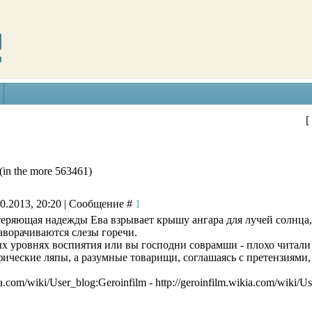
[
(in the more 563461)
10.2013, 20:20 | Сообщение #
1
 теряющая надежды Ева взрывает крышу ангара для лучей солнца
аворачиваются слезы горечи.
х уровнях воспиятия или вы господни соврамши - плохо читали
ические ляпы, а разумные товарищи, соглашаясь с претензиями, 
ia.com/wiki/User_blog:Geroinfilm - http://geroinfilm.wikia.com/wiki/U