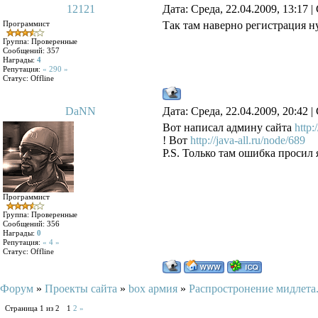
12121
Дата: Среда, 22.04.2009, 13:17
Программист
Так там наверно регистрация н
Группа: Проверенные
Сообщений:
357
Награды:
4
Репутация:
« 290 »
Статус:
Offline
DaNN
Дата: Среда, 22.04.2009, 20:42
Вот написал админу сайта
http:/
! Вот
http://java-all.ru/node/689
P.S. Только там ошибка просил я 
Программист
Группа: Проверенные
Сообщений:
356
Награды:
0
Репутация:
« 4 »
Статус:
Offline
Форум
»
Проекты сайта
»
box армия
»
Распростронение мидлета
Страница
1
из
2
1
2
»