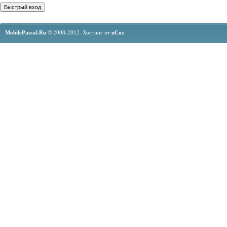
MobilePascal.Ru ©
2008-2012.
Хостинг от
uCoz