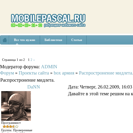
Все что нужно
Библиотеки
Статьи
Страница
1
из
2
1
2
»
Модератор форума:
ADMIN
Форум
»
Проекты сайта
»
box армия
»
Распростронение мидлета
Распростронение мидлета.
DaNN
Дата: Четверг, 26.02.2009, 16:0
Давайте в этой теме решим на 
Программист
Группа: Проверенные