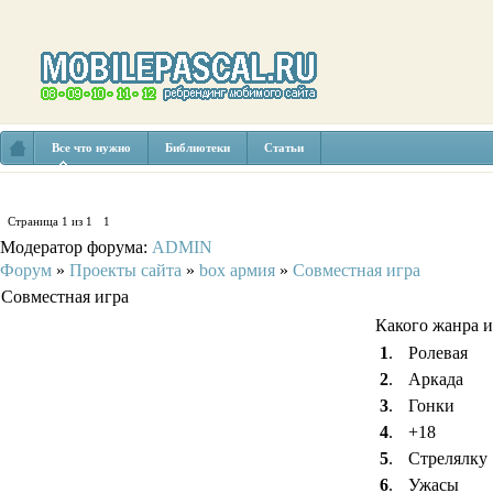
Все что нужно
Библиотеки
Статьи
Страница
1
из
1
1
Модератор форума:
ADMIN
Форум
»
Проекты сайта
»
box армия
»
Совместная игра
Совместная игра
Какого жанра и
1
.
Ролевая
2
.
Аркада
3
.
Гонки
4
.
+18
5
.
Стрелялку
6
.
Ужасы