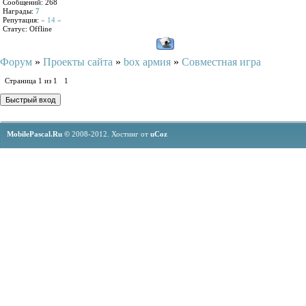
Сообщений:
268
Награды:
7
Репутация:
« 14 »
Статус:
Offline
Форум
»
Проекты сайта
»
box армия
»
Совместная игра
Страница
1
из
1
1
MobilePascal.Ru ©
2008-2012.
Хостинг от
uCoz