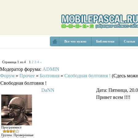
Все что нужно
Библиотеки
Статьи
Страница
1
из
4
1
2
3
4
»
Модератор форума:
ADMIN
Форум
»
Прочее
»
Болтовня
»
Свободная болтовня !
(Сдесь можн
Свободная болтовня !
DaNN
Дата: Пятница, 20.
Привет всем !!!!
Программист
Группа: Проверенные