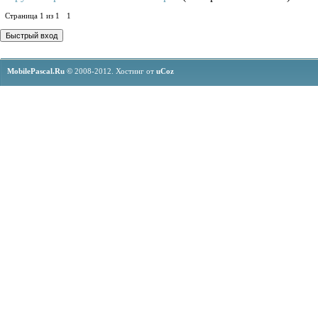
Страница
1
из
1
1
MobilePascal.Ru ©
2008-2012.
Хостинг от
uCoz