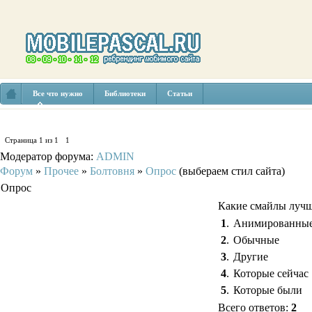
Все что нужно
Библиотеки
Статьи
Страница
1
из
1
1
Модератор форума:
ADMIN
Форум
»
Прочее
»
Болтовня
»
Опрос
(выбераем стил сайта)
Опрос
Какие смайлы лучш
1
.
Анимированны
2
.
Обычные
3
.
Другие
4
.
Которые сейчас
5
.
Которые были
Всего ответов:
2