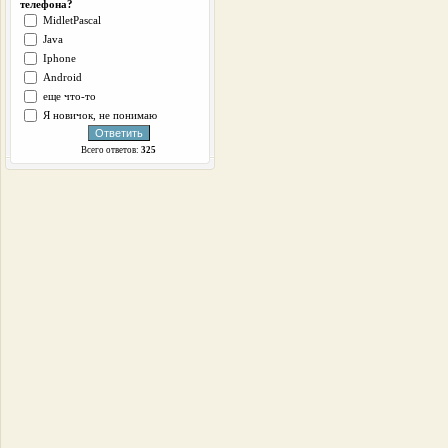
телефона?
MidletPascal
Java
Iphone
Android
еще что-то
Я новичок, не понимаю
Всего ответов:
325