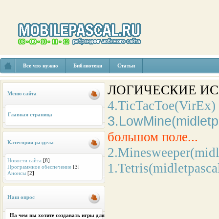
Все что нужно
Библиотеки
Статьи
ЛОГИЧЕСКИЕ И
Меню сайта
4.TicTacToe(VirEx)
Главная страница
3.LowMine(midletp
большом поле...
Категории раздела
2.Minesweeper(midl
Новости сайта
[8]
1.Tetris(midletpasca
Программное обеспечение
[3]
Анонсы
[2]
Наш опрос
На чем вы хотите создавать игры для