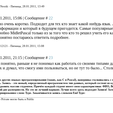
л
Nextik
-
Пятница, 28.01.2011, 13:49
1.2011, 15:06 | Сообщение #
22
о очень коротко. Подходит для тех кто знает какой нибудь язык.
формации и который в будущем пригодится. Самые популярные се
бно MidletPascal только из за того что кто то решил учить его к
онятно постараюсь ответить подробнее.
л
12121
-
Пятница, 28.01.2011, 15:08
1.2011, 21:15 | Сообщение #
23
 понятно, раньше я не понимал как работать со своими типами 
х и думал, что смогу ими пользоваться, но не тут то было... Сто
 других языках программирования (таких, как C и Pascal), наверняка сталкивались с по
ь. Запись - это новый, определяемый программистом тип данных, который состоит из о
ранить массив студентов. Причём каждый студент имеет свои характеристики: ФИО, Во
й две размерности. Но это не лучший вариант. Лучше всего здесь подходят Записи! Зат
ервированное слово Type. Заканчивается запись словами End Type:
о Private могло быть и Public