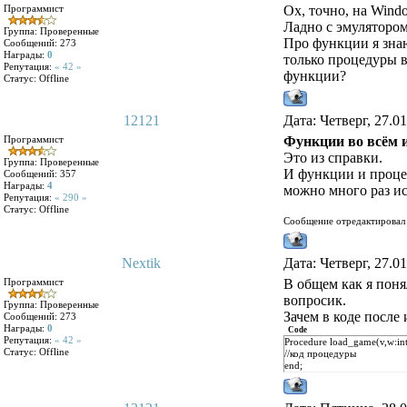
Программист
Ох, точно, на Wind
Ладно с эмулятором
Группа: Проверенные
Про функции я зна
Сообщений:
273
Награды:
0
только процедуры в
Репутация:
« 42 »
функции?
Статус:
Offline
12121
Дата: Четверг, 27.0
Программист
Функции во всём и
Это из справки.
Группа: Проверенные
И функции и процед
Сообщений:
357
Награды:
4
можно много раз ис
Репутация:
« 290 »
Статус:
Offline
Сообщение отредактирова
Nextik
Дата: Четверг, 27.0
Программист
В общем как я поня
вопросик.
Группа: Проверенные
Зачем в коде после
Сообщений:
273
Награды:
0
Code
Репутация:
« 42 »
Procedure load_game(v,w:int
Статус:
Offline
//код процедуры
end;