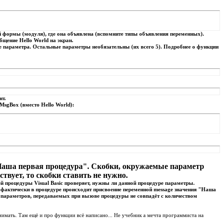
той формы (модуля), где она объявлена (вспомните типы объявления переменных).
бщение Hello World на экран.
ве параметра. Остальные параметры необязательны (их всего 5). Подробнее о функции
нт.
MsgBox (вместо Hello World):
Наша первая процедура". Скобки, окружаемые параметр
ствует, то скобки ставить не нужно.
й процедуры Visual Basic проверяет, нужны ли данной процедуре параметры.
. фактически в процедуре происходит присвоение переменной message значения "Наша
 параметров, передаваемых при вызове процедуры не совпадёт с количеством
онимать. Там ещё и про функции всё написано... Не учебник а мечта программиста на