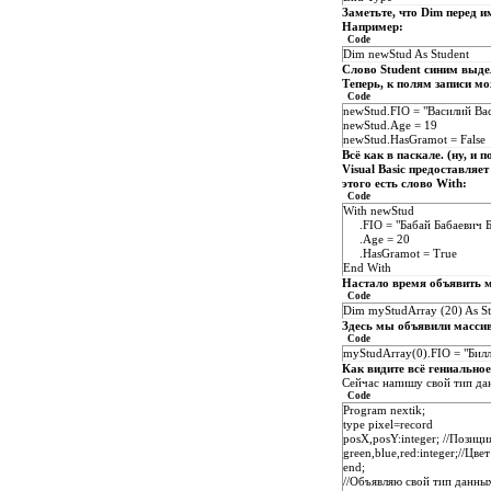
Заметьте, что Dim перед и
Например:
Code
Dim newStud As Student
Слово Student синим выдел
Теперь, к полям записи м
Code
newStud.FIO = "Василий Ва
newStud.Age = 19
newStud.HasGramot = False
Всё как в паскале. (ну, и п
Visual Basic предоставляе
этого есть слово With:
Code
With newStud
.FIO = "Бабай Бабаевич Б
.Age = 20
.HasGramot = True
End With
Настало время объявить ма
Code
Dim myStudArray (20) As S
Здесь мы объявили массив
Code
myStudArray(0).FIO = "Бил
Как видите всё гениальное 
Сейчас напишу свой тип дан
Code
Program nextik;
type pixel=record
posX,posY:integer; //Позици
green,blue,red:integer;//Цве
end;
//Объявляю свой тип данны