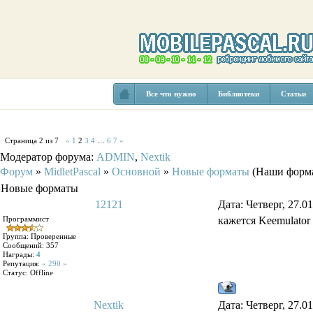
Все что нужно
Библиотеки
Статьи
Страница
2
из
7
«
1
2
3
4
…
6
7
»
Модератор форума:
ADMIN
,
Nextik
Форум
»
MidletPascal
»
Основной
»
Новые форматы
(Наши форма
Новые форматы
12121
Дата: Четверг, 27.0
Программист
кажется Keemulator
Группа: Проверенные
Сообщений:
357
Награды:
4
Репутация:
« 290 »
Статус:
Offline
Nextik
Дата: Четверг, 27.0