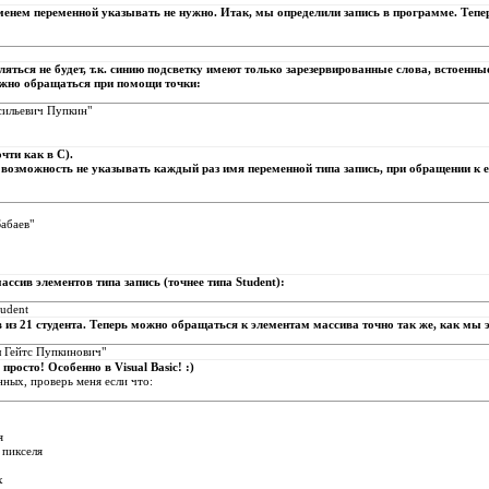
менем переменной указывать не нужно. Итак, мы определили запись в программе. Тепер
яться не будет, т.к. синию подсветку имеют только зарезервированные слова, встоенные 
ожно обращаться при помощи точки:
сильевич Пупкин"
очти как в С).
т возможность не указывать каждый раз имя переменной типа запись, при обращении к е
абаев"
ссив элементов типа запись (точнее типа Student):
tudent
 из 21 студента. Теперь можно обращаться к элементам массива точно так же, как мы 
л Гейтс Пупкинович"
просто! Особенно в Visual Basic! :)
ных, проверь меня если что:
я
т пикселя
х