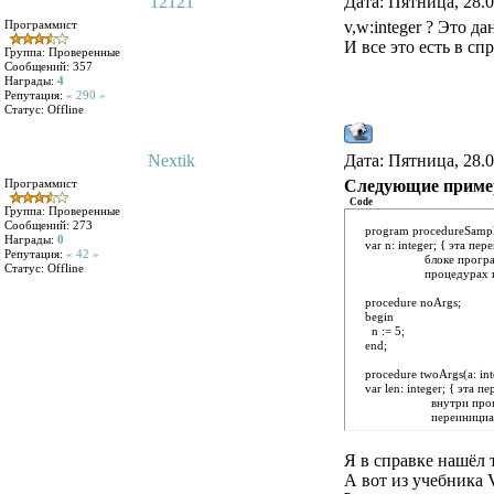
12121
Дата: Пятница, 28.0
Программист
v,w:integer ? Это 
И все это есть в сп
Группа: Проверенные
Сообщений:
357
Награды:
4
Репутация:
« 290 »
Статус:
Offline
Nextik
Дата: Пятница, 28.0
Программист
Следующие примеры
Code
Группа: Проверенные
Сообщений:
273
program procedureSam
Награды:
0
var n: integer; { эта пе
Репутация:
« 42 »
блоке программы
Статус:
Offline
процедурах и ф
procedure noArgs;
begin
n := 5;
end;
procedure twoArgs(a: inte
var len: integer; { эта 
внутри процед
переинициализир
вызове проце
begin
Я в справке нашёл 
len := length(b);
n := a + len;
А вот из учебника 
end;