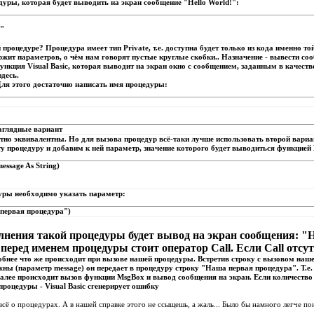
уры, которая будет выводить на экран сообщение "Hello World!":
рвую процедуру }
"
'); { вызываем вторую процедуру }
 процедуре? Процедура имеет тип Private, т.е. доступна будет только из кода именно 
жит параметров, о чём нам говорят пустые круглые скобки.. Назначение - вывести соо
функция Visual Basic, которая выводит на экран окно с сообщением, заданным в качест
десь.
ля этого достаточно написать имя процедуры:
наглядные вариант
тно эквивалентны. Но для вызова процедур всё-таки лучше использовать второй вариа
у процедуру и добавим к ней параметр, значение которого будет выводиться функцией 
essage As String)
уры необходимо указать параметр:
первая процедура")
лнения такой процедуры будет вывод на экран сообщения: "
перед именем процедуры стоит оператор Call. Если Call отсут
бнее что же происходит при вызове нашей процедуры. Встретив строку с вызовом наше
жны (параметр message) он передает в процедуру строку "Наша первая процедура". Т.е
далее происходит вызов функции MsgBox и вывод сообщения на экран. Если количество
роцедуры - Visual Basic сгенерирует ошибку
всё о процедурах. А в нашей справке этого не ссыщешь, а жаль... Было бы намного легче п