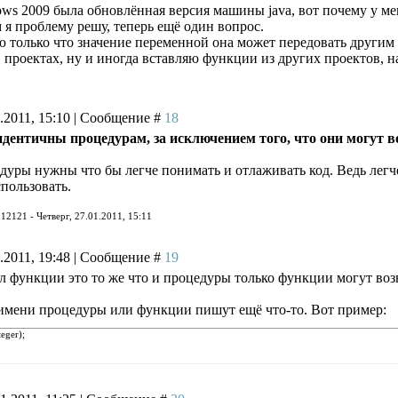
ows 2009 была обновлённая версия машины java, вот почему у мен
 я проблему решу, теперь ещё один вопрос.
ю только что значение переменной она может передовать други
 проектах, ну и иногда вставляю функции из других проектов, н
1.2011, 15:10 | Сообщение #
18
дентичны процедурам, за исключением того, что они могут в
уры нужны что бы легче понимать и отлаживать код. Ведь легче
пользовать.
л
12121
-
Четверг, 27.01.2011, 15:11
1.2011, 19:48 | Сообщение #
19
л функции это то же что и процедуры только функции могут воз
 имени процедуры или функции пишут ещё что-то. Вот пример:
eger);