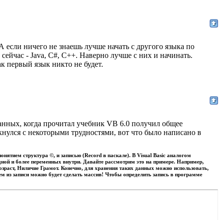
 А если ничего не знаешь лучше начать с другого языка по
йчас - Java, C#, C++. Наверно лучше с них и начинать.
ак первый язык никто не будет.
данных, когда прочитал учебник VB 6.0 получил общее
лкнулся с некоторыми трудностями, вот что было написано в
нятием структура ©, и записью (Record в паскале). В Visual Basic аналогом
дной и более переменных внутри. Давайте рассмотрим это на примере. Например,
зраст, Ниличие Грамот. Конечно, для хранения таких данных можно использовать,
ем из записи можно будет сделать массив! Чтобы определить запись в программе