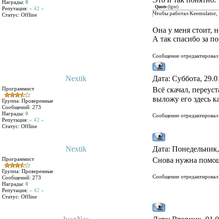
Награды:
0
Quote
(
lgor
)
Репутация:
« 42 »
Чтобы работал Keemulator, н
Статус:
Offline
Она у меня стоит, 
А так спасибо за 
Сообщение отредактирова
Nextik
Дата: Суббота, 29.0
Программист
Всё скачал, переус
выложу его здесь к
Группа: Проверенные
Сообщений:
273
Награды:
0
Сообщение отредактирова
Репутация:
« 42 »
Статус:
Offline
Nextik
Дата: Понедельник,
Программист
Снова нужна помощь.
Группа: Проверенные
Сообщение отредактирова
Сообщений:
273
Награды:
0
Репутация:
« 42 »
Статус:
Offline