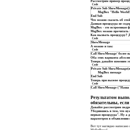
Рассмотрим пример процед
Code
begin
Private Sub ShowMessage()
noArgs; { вызываем пе
MsgBox "Hello World!
twoArgs(n, 'Some string
End Sub
end.
Что можно сказать об этой
Данная процедура не содер
MsgBox - это встроенная 
MsgBox можно прочитать з
Как вызвать процедуру? Д
Code
ShowMessage
А можно и так:
Code
Call ShowMessage' более 
Оба этих варианта абсолю
Теперь давайте изменим эт
Code
Private Sub ShowMessage(m
MsgBox message
End Sub
Теперь при вызове процед
Code
Call ShowMessage ("Наша 
Результатом выпо
обязательны, если 
Давайте рассмотрим подро
Убедившись в том, что ну
первая процедура". Ну а 
параметров в объявлении п
Вот тут наглядно написано 
MidletPascal...