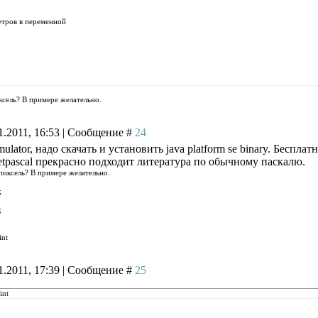
етров в переменной
ксель? В примере желательно.
1.2011, 16:53 | Сообщение #
24
.
lator, надо скачать и установить java platform se binary. Бесплат
etpascal прекрасно подходит литература по обычному паскалю.
пиксель? В примере желательно.
;
;
int
1.2011, 17:39 | Сообщение #
25
int