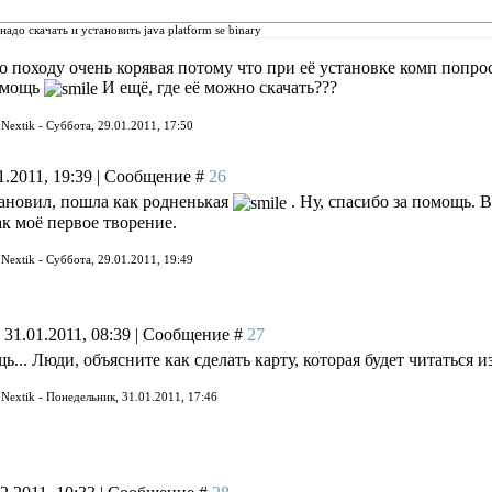
адо скачать и установить java platform se binary
но походу очень корявая потому что при её установке комп попро
помощь
И ещё, где её можно скачать???
л
Nextik
-
Суббота, 29.01.2011, 17:50
1.2011, 19:39 | Сообщение #
26
тановил, пошла как родненькая
. Ну, спасибо за помощь.
ак моё первое творение.
л
Nextik
-
Суббота, 29.01.2011, 19:49
 31.01.2011, 08:39 | Сообщение #
27
.. Люди, объясните как сделать карту, которая будет читаться и
л
Nextik
-
Понедельник, 31.01.2011, 17:46