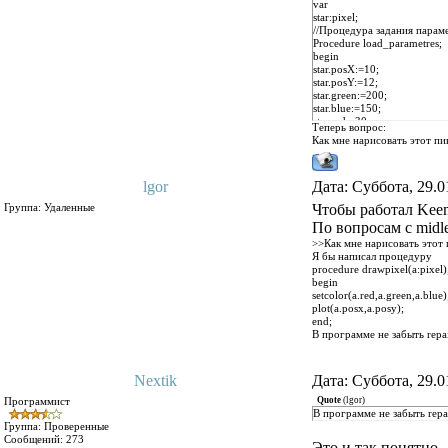
var
star:pixel;
//Процедура задания парам
Procedure load_parametres;
begin
star.posX:=10;
star.posY:=12;
star.green:=200;
star.blue:=150;
star.red:=30;
Теперь вопрос:
end;
Как мне нарисовать этот пи
//Основной код программы
Begin
load_parametres;
lgor
Дата: Суббота, 29.0
//остальной код и всё такое..
end.
Группа: Удаленные
Чтобы работал Keemu
По вопросам c midl
>>Как мне нарисовать этот 
Я бы написал процедуру
procedure drawpixel(a:pixel)
begin
setcolor(a.red,a.green,a.blue)
plot(a.posx,a.posy);
end;
В программе не забыть repa
Nextik
Дата: Суббота, 29.0
Программист
Quote
(
lgor
)
В программе не забыть repa
Группа: Проверенные
Сообщений:
273
Это и так понятно.